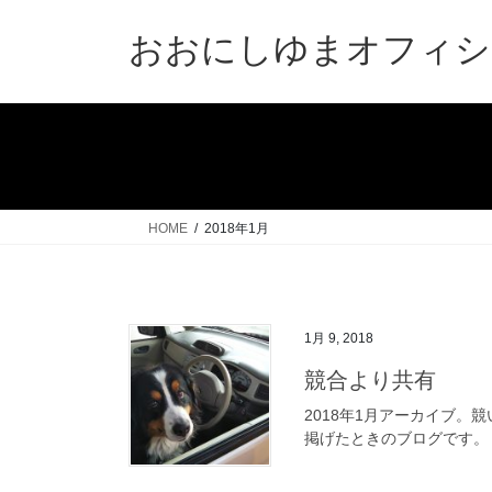
コ
ナ
ン
ビ
おおにしゆまオフィシ
テ
ゲ
ン
ー
ツ
シ
へ
ョ
ス
ン
キ
に
ッ
移
HOME
2018年1月
プ
動
1月 9, 2018
競合より共有
2018年1月アーカイブ
掲げたときのブログです。