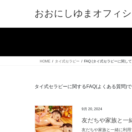
コ
ナ
ン
ビ
おおにしゆまオフィシ
テ
ゲ
ン
ー
ツ
シ
へ
ョ
ス
ン
キ
に
ッ
移
HOME
タイ式セラピー
FAQ (タイ式セラピーに関して
プ
動
タイ式セラピーに関するFAQ(よくある質問)
9月 20, 2024
友だちや家族と一
友だちや家族と一緒に利用